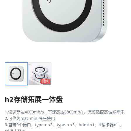
视频
h2存储拓展一体盘
1.读速高达4000mb/s，写速高达3800mb/s，完美适配高性能笔电
2.可作为mac mini底座使用
3.自带9个接口，type-c x3、type-a x3、hdmi x1、tf读卡器x1 、