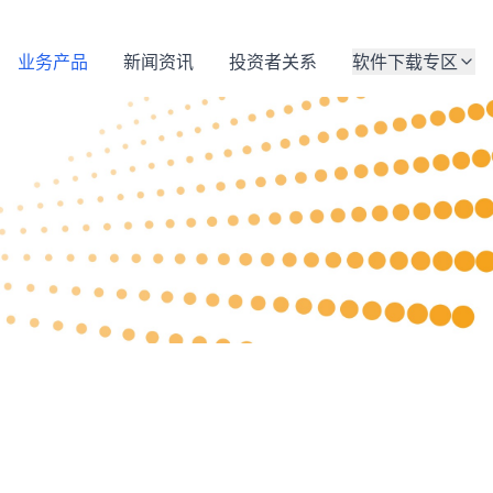
业务产品
新闻资讯
投资者关系
软件下载专区