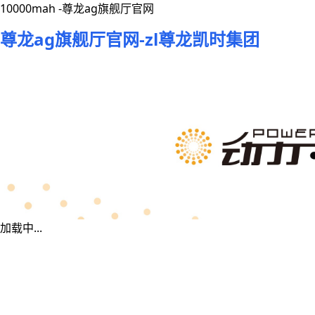
10000mah -尊龙ag旗舰厅官网
尊龙ag旗舰厅官网-zl尊龙凯时集团
加载中...